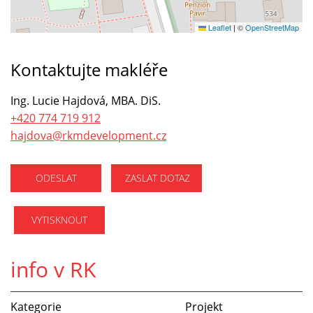
Leaflet
|
©
OpenStreetMap
Kontaktujte makléře
Ing. Lucie Hajdová, MBA. DiS.
+420 774 719 912
hajdova@rkmdevelopment.cz
ODESLAT
ZASLAT DOTAZ
VYTISKNOUT
info v RK
Kategorie
Projekt