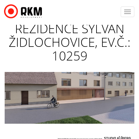
Toggl
navig
REZIDENCE SYLVÁN
ŽIDLOCHOVICE, EV.Č.:
10259