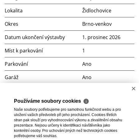
Lokalita
Židlochovice
Okres
Brno-venkov
Datum ukončení výstavby
1. prosinec 2026
Míst k parkování
1
Parkování
Ano
Garáž
Ano
×
Počet garáží
8
Používáme soubory cookies
ℹ
Počet bytů
5
Naše soubory potřebujeme pro samotnou funkčnost webu a pro
uložení vašich předvoleb při jeho procházení. Cookies třetích
Počet objektů
1
stran pak slouží pro vyhodnocování výkonu a zkvalitnění obsahu
prezentace. Nejsou určeny k identifikaci návštěvníka jako
konkrétní osoby. Pro uchování jiných než technických cookies
potřebujeme váš souhlas.