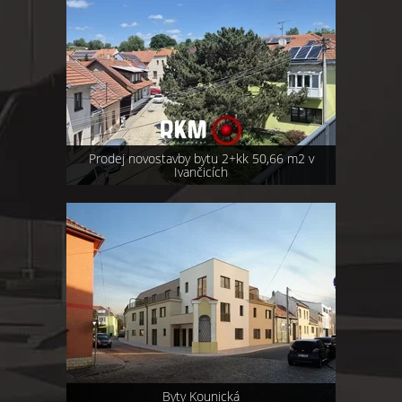
Prodej novostavby bytu 2+kk 50,66 m2 v
Ivančicích
Byty Kounická