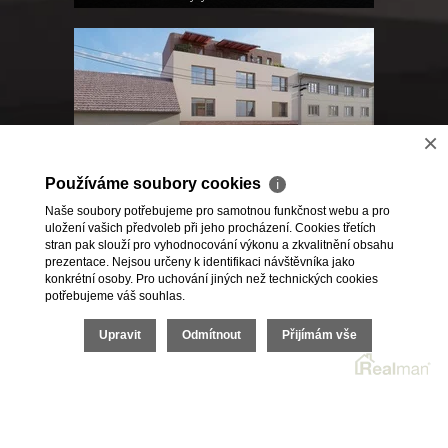
×
Používáme soubory cookies
ℹ
Naše soubory potřebujeme pro samotnou funkčnost webu a pro
uložení vašich předvoleb při jeho procházení. Cookies třetích
Rezidence Sylván Židlochovice
stran pak slouží pro vyhodnocování výkonu a zkvalitnění obsahu
prezentace. Nejsou určeny k identifikaci návštěvníka jako
konkrétní osoby. Pro uchování jiných než technických cookies
potřebujeme váš souhlas.
Upravit
Odmítnout
Přijímám vše
2026 © RKM development s.r.o., všechna práva vyhrazena |
Cookies
Realitní SW
Real
man