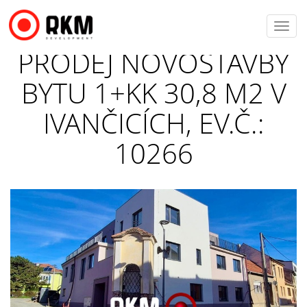
Toggl
navig
PRODEJ NOVOSTAVBY
BYTU 1+KK 30,8 M2 V
IVANČICÍCH, EV.Č.:
10266