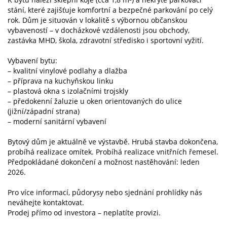
stání, které zajišťuje komfortní a bezpečné parkování po celý
rok. Dům je situován v lokalitě s výbornou občanskou
vybaveností – v docházkové vzdálenosti jsou obchody,
zastávka MHD, škola, zdravotní středisko i sportovní vyžití.
Vybavení bytu:
– kvalitní vinylové podlahy a dlažba
– příprava na kuchyňskou linku
– plastová okna s izolačními trojskly
– předokenní žaluzie u oken orientovaných do ulice
(jižní/západní strana)
– moderní sanitární vybavení
Bytový dům je aktuálně ve výstavbě. Hrubá stavba dokončena,
probíhá realizace omítek. Probíhá realizace vnitřních řemesel.
Předpokládané dokončení a možnost nastěhování: leden
2026.
Pro více informací, půdorysy nebo sjednání prohlídky nás
neváhejte kontaktovat.
Prodej přímo od investora – neplatíte provizi.