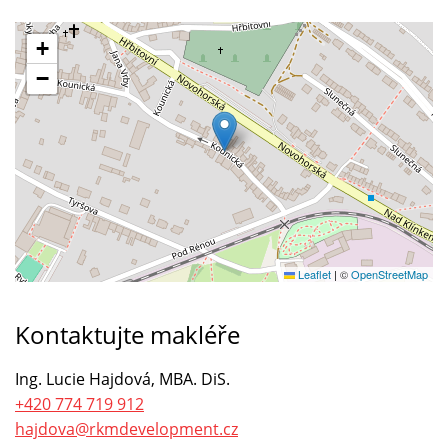
+
−
Leaflet
|
©
OpenStreetMap
Kontaktujte makléře
Ing. Lucie Hajdová, MBA. DiS.
+420 774 719 912
hajdova@rkmdevelopment.cz