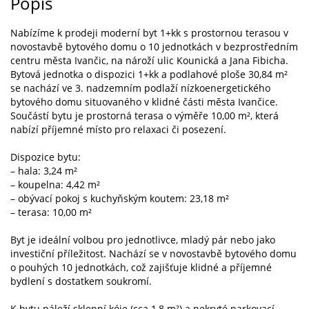
Popis
Nabízíme k prodeji moderní byt 1+kk s prostornou terasou v
novostavbě bytového domu o 10 jednotkách v bezprostředním
centru města Ivančic, na nároží ulic Kounická a Jana Fibicha.
Bytová jednotka o dispozici 1+kk a podlahové ploše 30,84 m²
se nachází ve 3. nadzemním podlaží nízkoenergetického
bytového domu situovaného v klidné části města Ivančice.
Součástí bytu je prostorná terasa o výměře 10,00 m², která
nabízí příjemné místo pro relaxaci či posezení.
Dispozice bytu:
– hala: 3,24 m²
– koupelna: 4,42 m²
– obývací pokoj s kuchyňským koutem: 23,18 m²
– terasa: 10,00 m²
Byt je ideální volbou pro jednotlivce, mladý pár nebo jako
investiční příležitost. Nachází se v novostavbě bytového domu
o pouhých 10 jednotkách, což zajišťuje klidné a příjemné
bydlení s dostatkem soukromí.
K bytu náleží sklepní kóje (cca 1,8 m²) a nekryté parkovací