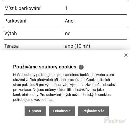
Míst k parkování
1
Parkování
Ano
Výtah
ne
Terasa
ano (10 m²)
×
Sklep
ano (1 m²)
Používáme soubory cookies
ℹ
Soubory ke stažení
Naše soubory potřebujeme pro samotnou funkčnost webu a pro
uložení vašich předvoleb při jeho procházení. Cookies třetích
PENB
stran pak slouží pro vyhodnocování výkonu a zkvalitnění obsahu
prezentace. Nejsou určeny k identifikaci návštěvníka jako
konkrétní osoby. Pro uchování jiných než technických cookies
potřebujeme váš souhlas.
Upravit
Odmítnout
Přijímám vše
2026 © RKM development s.r.o., všechna práva vyhrazena |
Cookies
Realitní SW
Real
man