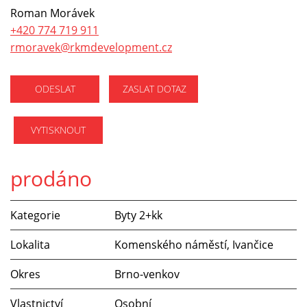
Roman Morávek
+420 774 719 911
rmoravek@rkmdevelopment.cz
ODESLAT
ZASLAT DOTAZ
VYTISKNOUT
prodáno
Kategorie
Byty 2+kk
Lokalita
Komenského náměstí, Ivančice
Okres
Brno-venkov
Vlastnictví
Osobní