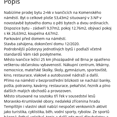
Popis
Nabízíme prodej bytu 2+kk v Ivančicích na Komenského
náměstí. Byt o celkové ploše 53,43m2 situovaný v 3.NP v
novostavbě bytového domu o pěti bytech a dvou ordinacích.
Dispozice bytu - zádveří 9,37m2, pokoj 12,76m2, obývací pokoj
s kk 26,63m2, koupelna 4,67m2.
Parkování před domem na náměstí.
Stavba zahájena, dokončení domu 12/2020.
Podrobnější půdorysy jednotlivých bytů i podlaží včetně
standardů Vám rádi poskytneme.
Město Ivančice ležící 25 km jihozápadně od Brna je opatřeno
veškerou občanskou vybaveností. Nákupní centrum, lékárny,
nemocnice, mateřské školky, školy, gymnázium, sportoviště,
kino, restaurace, vlakové a autobusové nádraží a další.
Přímo na náměstí v bezprostřední blízkosti se nachází banky,
pošta, potraviny, kavárny, restaurace, pekařství, řezník a plno
dalších malých obchodů a provozoven.
Město situované na soutoku tří řek v sousedství lesů
Moravsko-Krumlovské obory, nedaleká zřícenina hradu
Templštýn i vlastní okolí nabízí nespočet venkovních aktivit
jako turistika, cyklistika, běh, vodní sporty, rybolov. Ze sportů
házená, fotbal, volejbal, tenis a další zde mají dlouholetou a