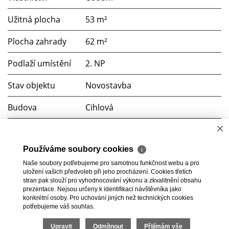
Užitná plocha
53 m²
Plocha zahrady
62 m²
Podlaží umístění
2. NP
Stav objektu
Novostavba
Budova
Cihlová
C (74 kWh/m2 za rok)
×
Používáme soubory cookies
ℹ
Soubory ke stažení
Naše soubory potřebujeme pro samotnou funkčnost webu a pro
uložení vašich předvoleb při jeho procházení. Cookies třetích
PENB
stran pak slouží pro vyhodnocování výkonu a zkvalitnění obsahu
prezentace. Nejsou určeny k identifikaci návštěvníka jako
konkrétní osoby. Pro uchování jiných než technických cookies
potřebujeme váš souhlas.
Upravit
Odmítnout
Přijímám vše