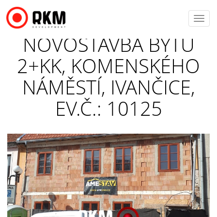
Toggl
navig
NOVOSTAVBA BYTU
2+KK, KOMENSKÉHO
NÁMĚSTÍ, IVANČICE,
EV.Č.: 10125