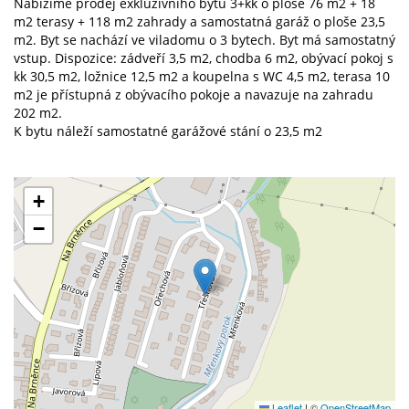
Nabízíme prodej exkluzivního bytu 3+kk o ploše 76 m2 + 18
m2 terasy + 118 m2 zahrady a samostatná garáž o ploše 23,5
m2. Byt se nachází ve viladomu o 3 bytech. Byt má samostatný
vstup. Dispozice: zádveří 3,5 m2, chodba 6 m2, obývací pokoj s
kk 30,5 m2, ložnice 12,5 m2 a koupelna s WC 4,5 m2, terasa 10
m2 je přístupná z obývacího pokoje a navazuje na zahradu
202 m2.
K bytu náleží samostatné garážové stání o 23,5 m2
+
−
Leaflet
|
©
OpenStreetMap