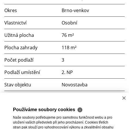
Okres
Brno-venkov
Vlastnictví
Osobní
Užitná plocha
76 m²
Plocha zahrady
118 m²
Počet podlaží
3
Podlaží umístění
2. NP
Stav objektu
Novostavba
×
Budova
Cihlová
G (PENB nedodán)
Používáme soubory cookies
ℹ
Naše soubory potřebujeme pro samotnou funkčnost webu a pro
uložení vašich předvoleb při jeho procházení. Cookies třetích
Terasa
ano (18 m²)
stran pak slouží pro vyhodnocování výkonu a zkvalitnění obsahu