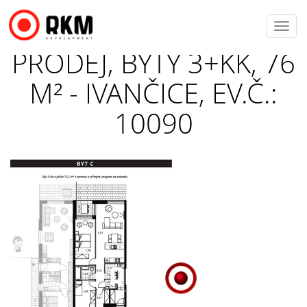
Toggl
navig
PRODEJ, BYTY 3+KK, 76
M² - IVANČICE, EV.Č.:
10090