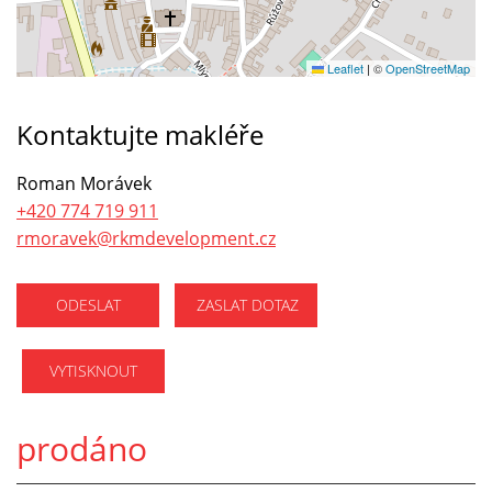
Leaflet
|
©
OpenStreetMap
Kontaktujte makléře
Roman Morávek
+420 774 719 911
rmoravek@rkmdevelopment.cz
ODESLAT
ZASLAT DOTAZ
VYTISKNOUT
prodáno