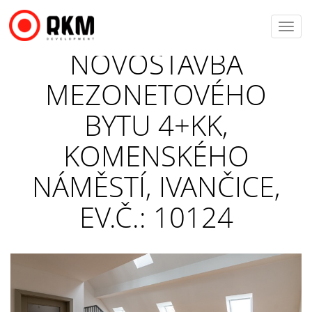
Toggl
navig
NOVOSTAVBA
MEZONETOVÉHO
BYTU 4+KK,
KOMENSKÉHO
NÁMĚSTÍ, IVANČICE,
EV.Č.: 10124