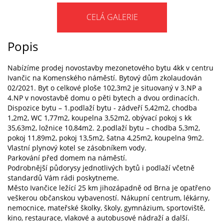
CELÁ GALERIE
Popis
Nabízíme prodej novostavby mezonetového bytu 4kk v centru
Ivančic na Komenského náměstí. Bytový dům zkolaudován
02/2021. Byt o celkové ploše 102,3m2 je situovaný v 3.NP a
4.NP v novostavbě domu o pěti bytech a dvou ordinacích.
Dispozice bytu – 1.podlaží bytu - zádveří 5,42m2, chodba
1,2m2, WC 1,77m2, koupelna 3,52m2, obývací pokoj s kk
35,63m2, ložnice 10,84m2. 2.podlaží bytu – chodba 5,3m2,
pokoj 11,89m2, pokoj 13,5m2, šatna 4,25m2, koupelna 9m2.
Vlastní plynový kotel se zásobníkem vody.
Parkování před domem na náměstí.
Podrobnější půdorysy jednotlivých bytů i podlaží včetně
standardů Vám rádi poskytneme.
Město Ivančice ležící 25 km jihozápadně od Brna je opatřeno
veškerou občanskou vybaveností. Nákupní centrum, lékárny,
nemocnice, mateřské školky, školy, gymnázium, sportoviště,
kino, restaurace, vlakové a autobusové nádraží a další.