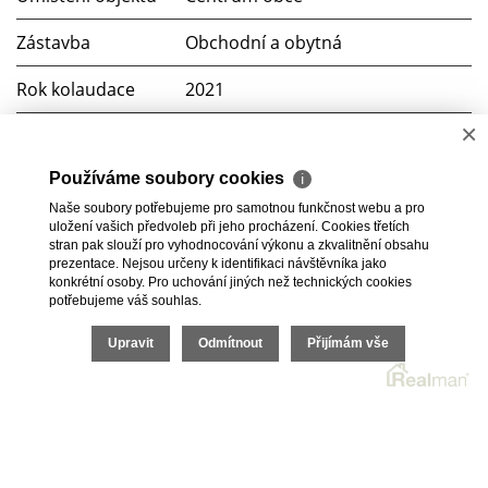
Zástavba
Obchodní a obytná
Rok kolaudace
2021
C (74 kWh/m2 za rok)
×
Používáme soubory cookies
ℹ
Soubory ke stažení
Naše soubory potřebujeme pro samotnou funkčnost webu a pro
uložení vašich předvoleb při jeho procházení. Cookies třetích
PENB
stran pak slouží pro vyhodnocování výkonu a zkvalitnění obsahu
prezentace. Nejsou určeny k identifikaci návštěvníka jako
konkrétní osoby. Pro uchování jiných než technických cookies
potřebujeme váš souhlas.
Upravit
Odmítnout
Přijímám vše
2026 © RKM development s.r.o., všechna práva vyhrazena |
Cookies
Realitní SW
Real
man