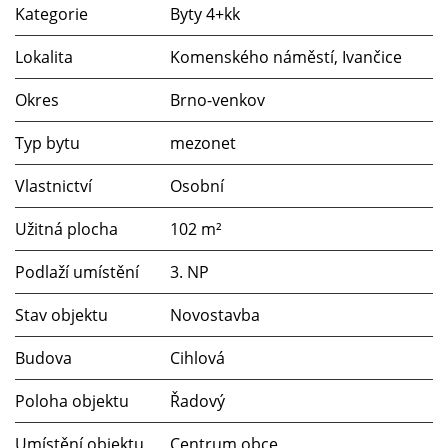
Kategorie
Byty 4+kk
Lokalita
Komenského náměstí, Ivančice
Okres
Brno-venkov
Typ bytu
mezonet
Vlastnictví
Osobní
Užitná plocha
102 m²
Podlaží umístění
3. NP
Stav objektu
Novostavba
Budova
Cihlová
Poloha objektu
Řadový
Umístění objektu
Centrum obce