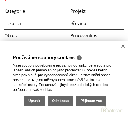
Kategorie
Projekt
Lokalita
Březina
Okres
Brno-venkov
×
Podlahy
plovoucí laminátové
Používáme soubory cookies
ℹ
Datum ukončení výstavby
1. červenec 2015
Naše soubory potřebujeme pro samotnou funkčnost webu a pro
uložení vašich předvoleb při jeho procházení. Cookies třetích
Zahájení prodeje
12. červenec 2014
stran pak slouží pro vyhodnocování výkonu a zkvalitnění obsahu
prezentace. Nejsou určeny k identifikaci návštěvníka jako
konkrétní osoby. Pro uchování jiných než technických cookies
potřebujeme váš souhlas.
Upravit
Odmítnout
Přijímám vše
2026 © RKM development s.r.o., všechna práva vyhrazena |
Cookies
Realitní SW
Real
man