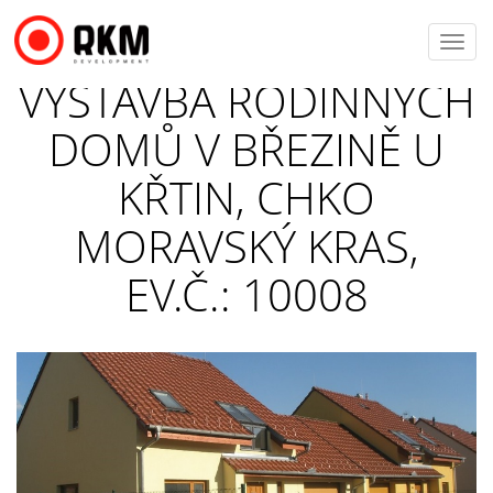
Toggl
navig
VÝSTAVBA RODINNÝCH
DOMŮ V BŘEZINĚ U
KŘTIN, CHKO
MORAVSKÝ KRAS,
EV.Č.: 10008