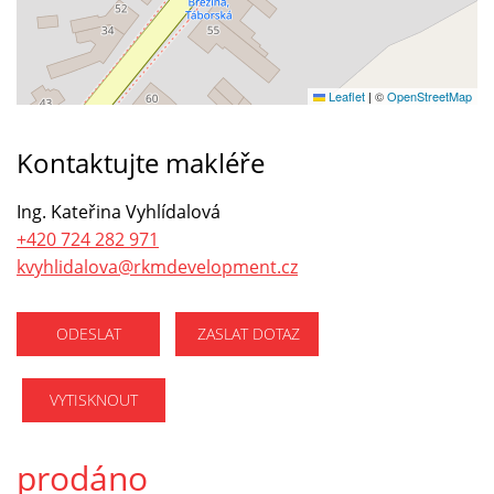
Leaflet
|
©
OpenStreetMap
Kontaktujte makléře
Ing. Kateřina Vyhlídalová
+420 724 282 971
kvyhlidalova@rkmdevelopment.cz
ODESLAT
ZASLAT DOTAZ
VYTISKNOUT
prodáno