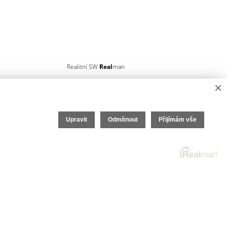
Realitní SW
Real
man
×
Upravit
Odmítnout
Přijímám vše