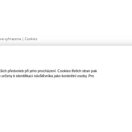
áva vyhrazena |
Cookies
ch předvoleb při jeho procházení. Cookies třetích stran pak
rčeny k identifikaci návštěvníka jako konkrétní osoby. Pro