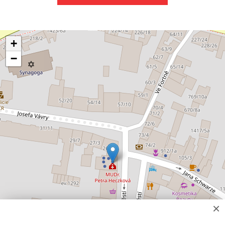
+
−
×