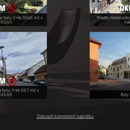
Prodej novostavby bytu 2+kk 50,66 m2 v
Ivančicích
Byty Kounická
Zobrazit kompletní nabídku