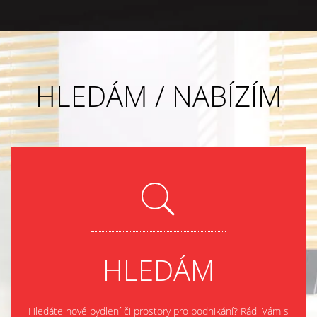
HLEDÁM / NABÍZÍM
HLEDÁM
Hledáte nové bydlení či prostory pro podnikání? Rádi Vám s